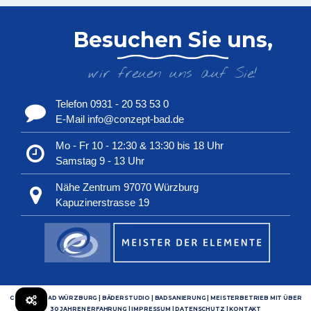
Besuchen Sie uns,
wir freuen uns auf Sie!
Telefon 0931 - 20 53 53 0
E-Mail info@conzept-bad.de
Mo - Fr 10 - 12:30 & 13:30 bis 18 Uhr
Samstag 9 - 13 Uhr
Nähe Zentrum 97070 Würzburg
Kapuzinerstrasse 19
CONZEPT BAD WÜRZBURG | BÄDERSTUDIO | BADSANIERUNG | MEISTERBETRIEB MIT ÜBER
30 JAHREN ERFAHRUNG |
IMPRESSUM
|
DATENSCHUTZ
|
KONTAKT